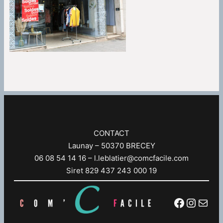
CONTACT
Launay – 50370 BRECEY
06 08 54 14 16 – l.leblatier@comcfacile.com
Siret 829 437 243 000 19
Faceboo
Instag
E-mail